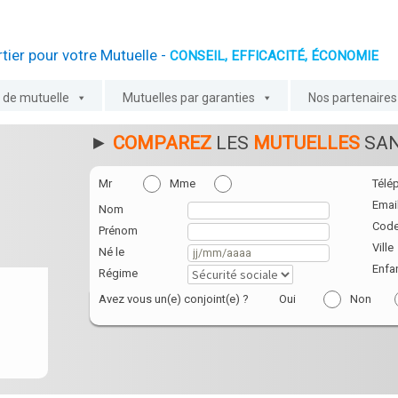
tier pour votre Mutuelle -
CONSEIL, EFFICACITÉ, ÉCONOMIE
l de mutuelle
Mutuelles par garanties
Nos partenaires
►
COMPAREZ
LES
MUTUELLES
SAN
Mr
Mme
Télé
Emai
Nom
Code
Prénom
Ville
Né le
Enfa
Régime
Avez vous un(e) conjoint(e) ?
Oui
Non