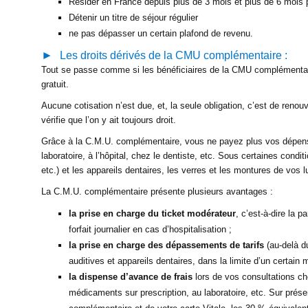
Résider en France depuis plus de 3 mois et plus de 6 mois 
Détenir un titre de séjour régulier
ne pas dépasser un certain plafond de revenu.
Les droits dérivés de la CMU complémentaire :
Tout se passe comme si les bénéficiaires de la CMU complémenta
gratuit.
Aucune cotisation n’est due, et, la seule obligation, c’est de ren
vérifie que l’on y ait toujours droit.
Grâce à la
C.M.U.
complémentaire, vous ne payez plus vos dépens
laboratoire, à l’hôpital, chez le dentiste, etc. Sous certaines cond
etc.) et les appareils dentaires, les verres et les montures de vos l
La
C.M.U.
complémentaire présente plusieurs avantages :
la prise en charge du ticket modérateur
, c’est-à-dire la p
forfait journalier en cas d’hospitalisation ;
la prise en charge des dépassements de tarifs
(au-delà d
auditives et appareils dentaires, dans la limite d’un certain 
la dispense d’avance de frais
lors de vos consultations ch
médicaments sur prescription, au laboratoire, etc. Sur prése