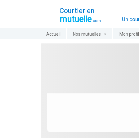
Courtier en
mutuelle
Un cour
.com
Aller
Accueil
Nos mutuelles
Mon profi
au
contenu