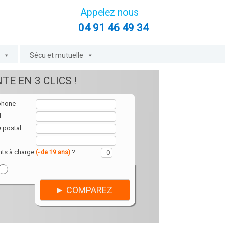
Appelez nous
04 91 46 49 34
Sécu et mutuelle
TE EN 3 CLICS !
phone
l
 postal
nts à charge
?
(- de 19 ans)