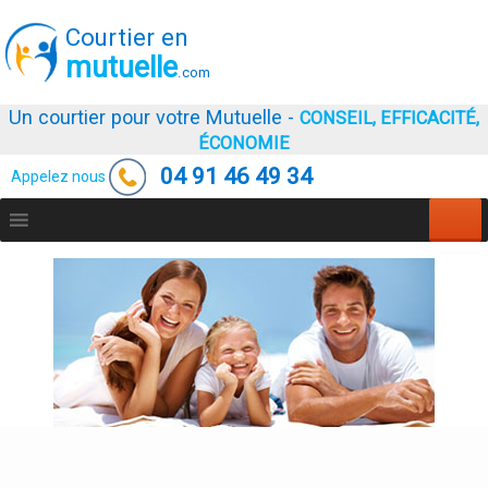
Courtier en
mutuelle
.com
Un courtier pour votre Mutuelle -
CONSEIL, EFFICACITÉ,
ÉCONOMIE
04 91 46 49 34
Appelez nous
Aller
au
contenu