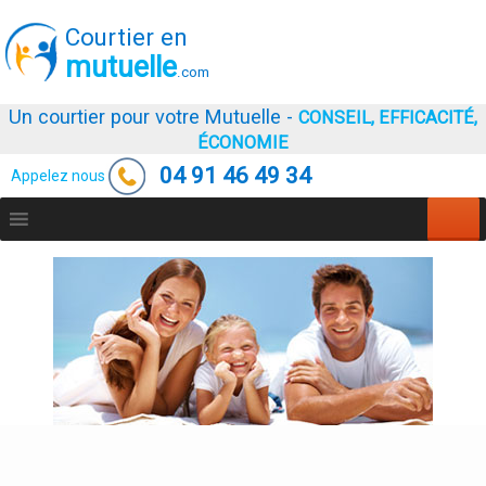
Courtier en
mutuelle
.com
Un courtier pour votre Mutuelle -
CONSEIL, EFFICACITÉ,
ÉCONOMIE
04 91 46 49 34
Appelez nous
Aller
au
contenu