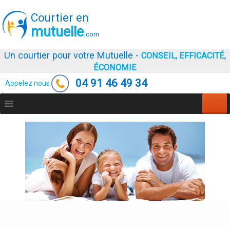
Courtier en
mutuelle
.com
Un courtier pour votre Mutuelle -
CONSEIL, EFFICACITÉ,
ÉCONOMIE
04 91 46 49 34
Appelez nous
Aller
au
contenu