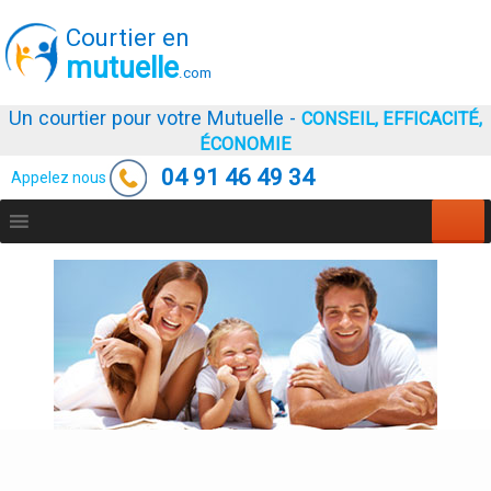
Courtier en
mutuelle
.com
Un courtier pour votre Mutuelle -
CONSEIL, EFFICACITÉ,
ÉCONOMIE
04 91 46 49 34
Appelez nous
Aller
au
contenu