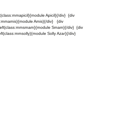
eft|class:mmapicil}{module Apicil}{/div} {div
lass:mmamis}{module Amis}{/div} {div
oat:left|class:mmsmam}{module Smam}{/div} {div
ft|class:mmsolly}{module Solly Azar}{/div}