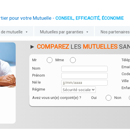
tier pour votre Mutuelle -
CONSEIL, EFFICACITÉ, ÉCONOMIE
l de mutuelle
Mutuelles par garanties
Nos partenaires
►
COMPAREZ
LES
MUTUELLES
SAN
Mr
Mme
Télé
Emai
Nom
Code
Prénom
Ville
Né le
Enfa
Régime
Avez vous un(e) conjoint(e) ?
Oui
Non