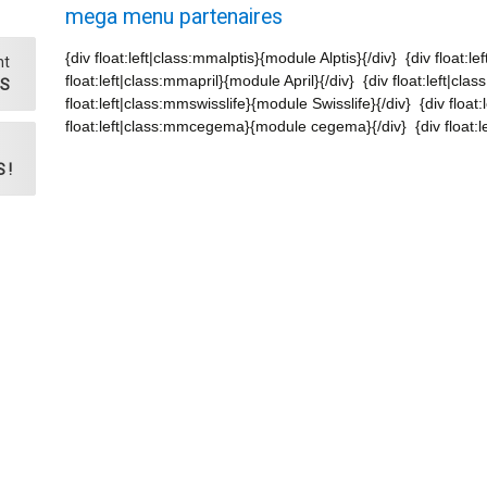
mega menu partenaires
{div float:left|class:mmalptis}{module Alptis}{/div} {div float:l
nt
float:left|class:mmapril}{module April}{/div} {div float:left|c
ES
float:left|class:mmswisslife}{module Swisslife}{/div} {div fl
float:left|class:mmcegema}{module cegema}{/div} {div float:le
 !