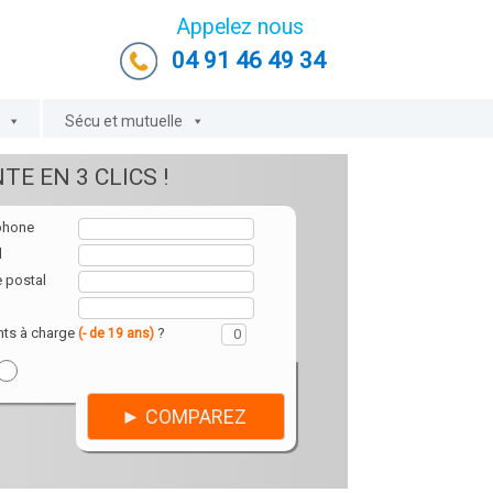
Appelez nous
04 91 46 49 34
Sécu et mutuelle
TE EN 3 CLICS !
phone
l
 postal
nts à charge
?
(- de 19 ans)