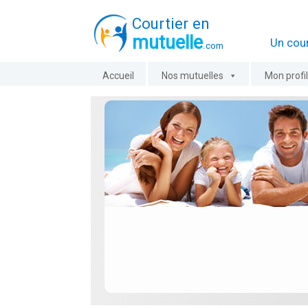
Courtier en
mutuelle
Un cour
.com
Aller
Accueil
Nos mutuelles
Mon profi
au
contenu