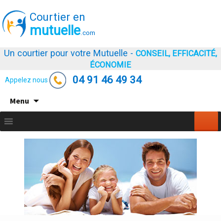
Courtier en
mutuelle
.com
Un courtier pour votre Mutuelle -
CONSEIL, EFFICACITÉ,
ÉCONOMIE
04 91 46 49 34
Appelez nous
Aller
Menu
au
contenu